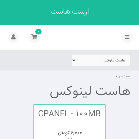
ارست هاست
0
سبد خرید
هاست لینوکس
CPANEL - 100MB
6,000 تومان